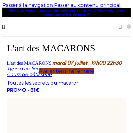
Passer à la navigation
Passer au contenu principal
Envie de recevoir les prochains programmes de cours? Rejoignez notre
newsletter en bas de page 📩
L'art des MACARONS
L'art des MACARONS
mardi
07
juillet
19h00
22h30
Type d'atelier
Atelier terminé
Terminé
Cours de pâtisserie
Toutes les secrets du macaron
PROMO - 81€