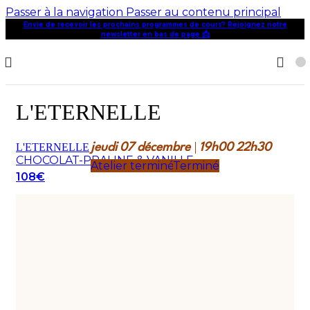
Passer à la navigation
Passer au contenu principal
Envie de recevoir les prochains programmes de cours? Rejoignez notre
newsletter en bas de page 📩
L'ETERNELLE
L'ETERNELLE
jeudi
07
décembre
19h00
22h30
CHOCOLAT-PRALINE & VANILLE
Atelier terminé
Terminé
108€