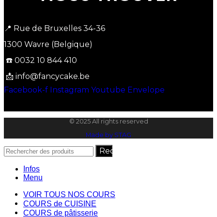
📍 Rue de Bruxelles 34-36
1300 Wavre (Belgique)
☎️ 0032 10 844 410
📩 info@fancycake.be
Facebook-f
Instagram
Youtube
Envelope
© 2025 All rights reserved
Made by STAG
Recherche
Infos
Menu
VOIR TOUS NOS COURS
COURS de CUISINE
COURS de pâtisserie